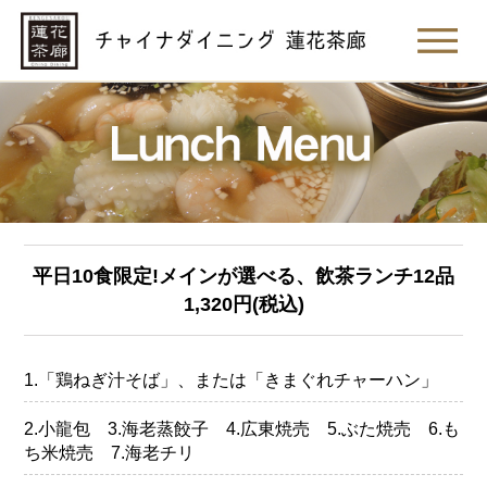
平日10食限定!メインが選べる、飲茶ランチ12品
1,320円(税込)
1.「鶏ねぎ汁そば」、または「きまぐれチャーハン」
2.小龍包 3.海老蒸餃子 4.広東焼売 5.ぶた焼売 6.も
ち米焼売 7.海老チリ